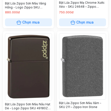
Bật Lửa Zippo Mạ Chrome Xước
Bật Lửa Zippo Sơn Màu Vàng
Xéo - SKU 24648 – Zippo
Hồng - Logo Zippo SKU
Herringbone Sweep Brushed
49190ZL – Zippo High Polish
880.000đ
750.000đ
Chrome
Rose Gold Zippo Logo
Chọn mua
Chọn mua
Bật Lửa Zippo Sơn Màu Xám -
Bật Lửa Zippo Sơn Màu Nâu Hạt
SKU 211 – Zippo Iron Stone
Dẻ - Logo Zippo SKU 49180ZL –