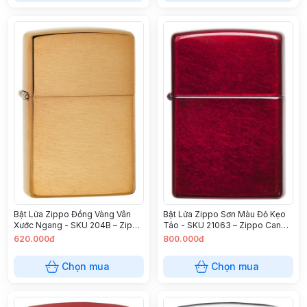
Bật Lửa Zippo Đồng Vàng Vân
Bật Lửa Zippo Sơn Màu Đỏ Kẹo
Xước Ngang - SKU 204B – Zippo
Táo - SKU 21063 – Zippo Candy
Brushed Brass
Apple Red
620.000đ
800.000đ
Chọn mua
Chọn mua