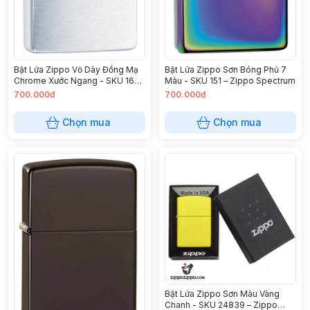
Bật Lửa Zippo Sơn Bóng Phủ 7
Bật Lửa Zippo Vỏ Dày Đồng Mạ
Màu - SKU 151 – Zippo Spectrum
Chrome Xước Ngang - SKU 162 –
Zippo Armor Brushed Chrome
700.000đ
700.000đ
Chọn mua
Chọn mua
Bật Lửa Zippo Sơn Màu Vàng
Chanh - SKU 24839 – Zippo