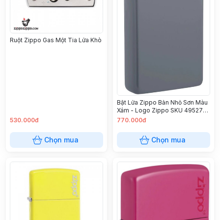
Ruột Zippo Gas Một Tia Lửa Khò
Bật Lửa Zippo Bản Nhỏ Sơn Màu
Xám - Logo Zippo SKU 49527zl
– Zippo Slim® Flat Grey Zippo
530.000đ
770.000đ
Logo
Chọn mua
Chọn mua