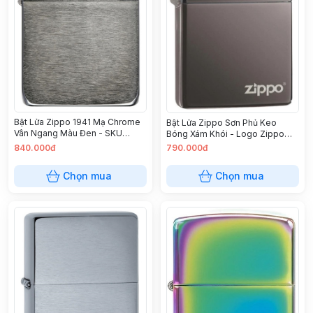
Bật Lửa Zippo 1941 Mạ Chrome
Bật Lửa Zippo Sơn Phủ Keo
Vân Ngang Màu Đen - SKU
Bóng Xám Khói - Logo Zippo
24096 – Zippo Replica 1941
SKU 150ZL – Zippo Black Ice
840.000đ
790.000đ
Black Ice
with Zippo Logo
Chọn mua
Chọn mua