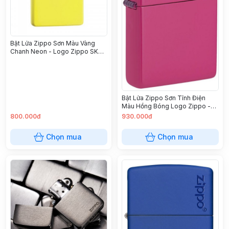
Bật Lửa Zippo Sơn Màu Vàng
Chanh Neon - Logo Zippo SKU
28887ZL – Zippo Plain with
Logo Neon Yellow Matte
Bật Lửa Zippo Sơn Tĩnh Điện
Màu Hồng Bóng Logo Zippo -
Sku 49846ZL – Zippo
800.000đ
930.000đ
Frequency Zippo Logo
Chọn mua
Chọn mua