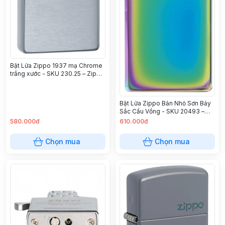
Bật Lửa Zippo 1937 mạ Chrome
trắng xước - SKU 230.25 – Zippo
Vintage Brushed Chrome (No
slashes)
Bật Lửa Zippo Bản Nhỏ Sơn Bảy
Sắc Cầu Vồng - SKU 20493 –
Zippo Slim Spectrum
580.000đ
610.000đ
Chọn mua
Chọn mua