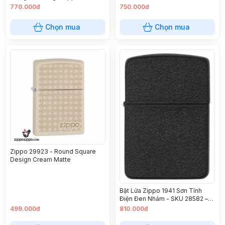
49528ZL – Zippo Slim® Flat
770.000đ
750.000đ
Sand Zippo Logo
Chọn mua
Chọn mua
Zippo 29923 - Round Square
Design Cream Matte
Bật Lửa Zippo 1941 Sơn Tĩnh
Điện Đen Nhám - SKU 28582 –
Zippo 1941 Replica Black
499.000đ
810.000đ
Crackle Lighter