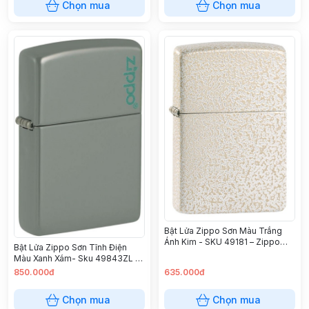
Chọn mua
Chọn mua
Bật Lửa Zippo Sơn Màu Trắng
Ánh Kim - SKU 49181 – Zippo
Bật Lửa Zippo Sơn Tĩnh Điện
Mercury Glass
Màu Xanh Xám- Sku 49843ZL –
Zippo Sage Green Zippo Logo
850.000đ
635.000đ
Chọn mua
Chọn mua