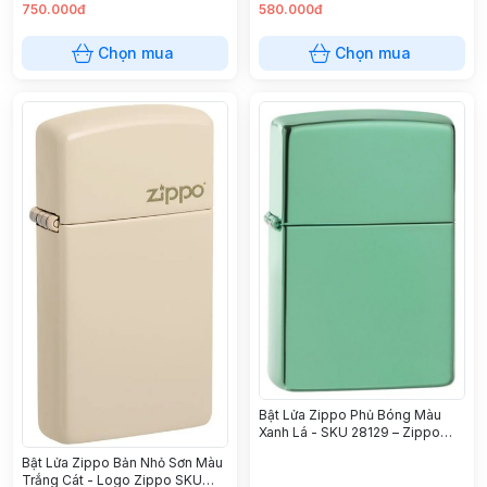
Zippo Brown Zippo Logo
750.000đ
580.000đ
Chọn mua
Chọn mua
Bật Lửa Zippo Phủ Bóng Màu
Xanh Lá - SKU 28129 – Zippo
Chameleon
Bật Lửa Zippo Bản Nhỏ Sơn Màu
Trắng Cát - Logo Zippo SKU