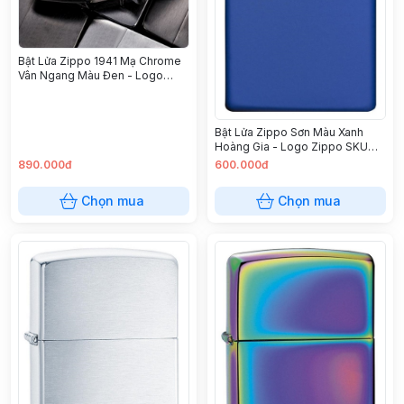
Bật Lửa Zippo 1941 Mạ Chrome
Vân Ngang Màu Đen - Logo
Zippo SKU 24485 – Zippo
Replica 1941 Black Ice with
Zippo Logo
Bật Lửa Zippo Sơn Màu Xanh
Hoàng Gia - Logo Zippo SKU
229ZL – Zippo Royal Blue Matte
890.000đ
600.000đ
With Zippo Logo
Chọn mua
Chọn mua