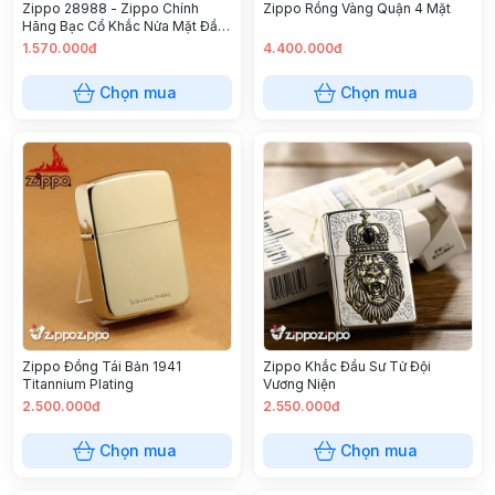
Zippo 28988 - Zippo Chính
Zippo Rồng Vàng Quận 4 Mặt
Hãng Bạc Cổ Khắc Nửa Mặt Đầu
Lâu Vỏ Dày
1.570.000đ
4.400.000đ
Chọn mua
Chọn mua
Zippo Đồng Tái Bản 1941
Zippo Khắc Đầu Sư Tử Đội
Titannium Plating
Vương Niện
2.500.000đ
2.550.000đ
Chọn mua
Chọn mua