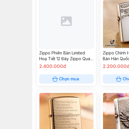
Zippo Phiên Bản Limited
Zippo Chính 
Hoạ Tiết 12 Đáy Zippo Qua
Bản Hàn Quốc
Các Thời Kỳ Bmv-s Màu
Tình Yêu
2.400.000đ
2.200.000
Vàng
Chọn mua
Ch