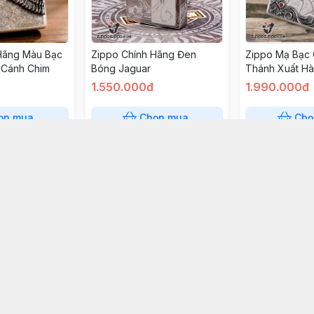
Hãng Màu Bạc
Zippo Chính Hãng Đen
Zippo Mạ Bạc
 Cánh Chim
Bóng Jaguar
Thánh Xuất H
1.550.000đ
1.990.000đ
ọn mua
Chọn mua
Chọ
s Wing's Xuất
Zippo Angel's Wing's Xuất
Zippo Đồng X
n Màu Xanh
Hàn Phiên Bản Màu Bạc
Hình Điện Tho