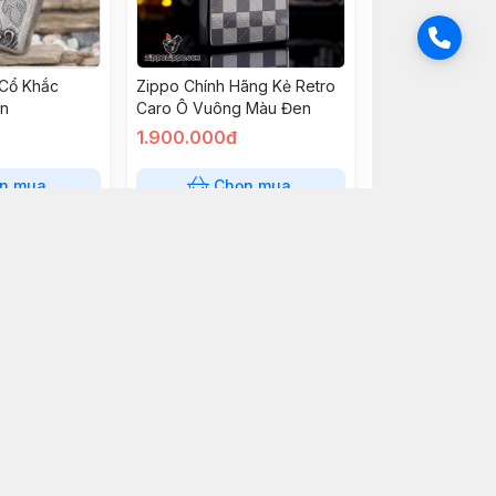
 Cổ Khắc
Zippo Chính Hãng Kẻ Retro
àn
Caro Ô Vuông Màu Đen
1.900.000đ
n mua
Chọn mua
anh Khảm Gỗ
Zippo Chính Hãng Khảm Đá
ại Cổ
Xanh Ấn Độ Tinh Xảo