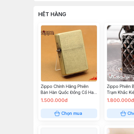
HẾT HÀNG
Zippo Chính Hãng Phiên
Zippo Phiên 
Bản Hàn Quốc Đổng Cổ Hai
Trạm Khắc Ki
Mộc Đáy
1.500.000đ
1.800.000đ
Chọn mua
Ch