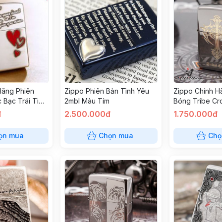
Hãng Phiên
Zippo Phiên Bản Tình Yêu
Zippo Chính H
 Bạc Trái Tim
2mbl Màu Tím
Bóng Tribe Cr
đ
2.500.000đ
1.750.000đ
ọn mua
Chọn mua
Chọ