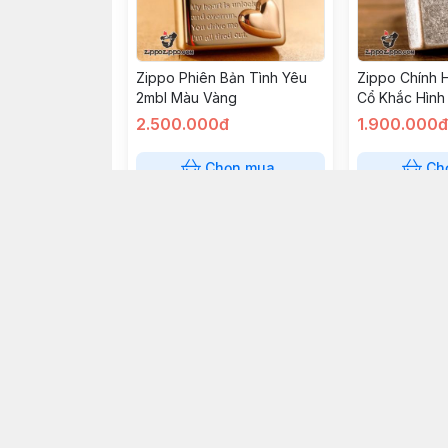
Zippo Phiên Bản Tình Yêu
Zippo Chính 
2mbl Màu Vàng
Cổ Khắc Hình
2.500.000đ
1.900.000đ
Chọn mua
Ch
Zippo Angel's Wing's Xuất
Zippo Angel'
Hàn Phiên Bản Màu Đen
Hàn Phiên Bả