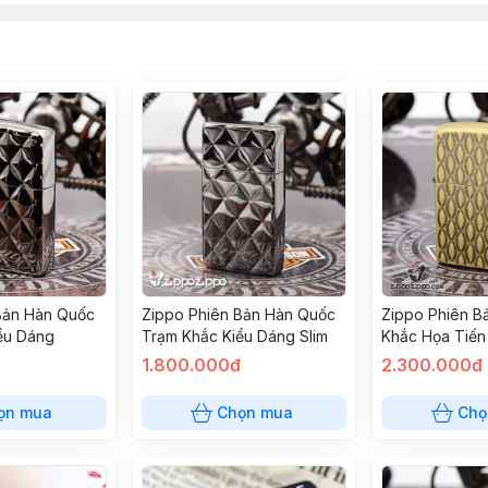
Bản Hàn Quốc
Zippo Phiên Bản Hàn Quốc
Zippo Phiên B
ểu Dáng
Trạm Khắc Kiểu Dáng Slim
Khắc Họa Tiến
1.800.000đ
2.300.000đ
ọn mua
Chọn mua
Chọ