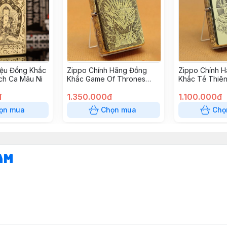
iệu Đồng Khắc
Zippo Chính Hãng Đồng
Zippo Chính 
ch Ca Mâu Ni
Khắc Game Of Thrones
Khắc Tề Thiên
Hoạt Tiết Ngàn Kiếm
Ngồi Trên Đài
đ
1.350.000đ
1.100.000đ
ọn mua
Chọn mua
Chọ
am