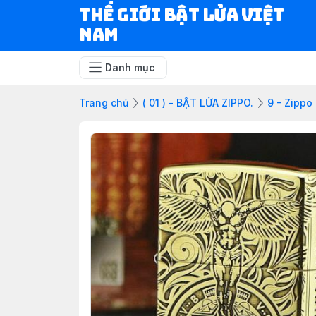
Thế Giới Bật Lửa Việt
Nam
Danh mục
Trang chủ
( 01 ) - BẬT LỬA ZIPPO.
9 - Zippo