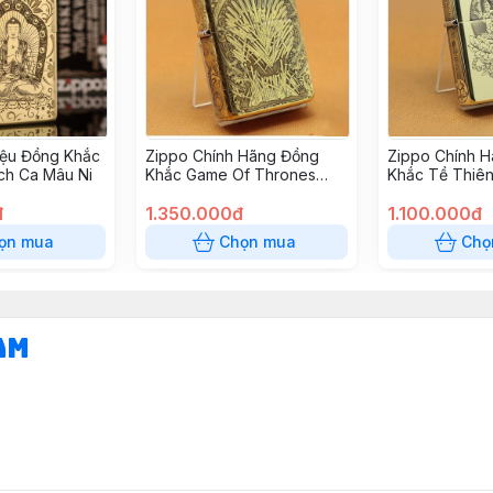
iệu Đồng Khắc
Zippo Chính Hãng Đồng
Zippo Chính 
ch Ca Mâu Ni
Khắc Game Of Thrones
Khắc Tề Thiên
Hoạt Tiết Ngàn Kiếm
Ngồi Trên Đài
đ
1.350.000đ
1.100.000đ
ọn mua
Chọn mua
Chọ
am