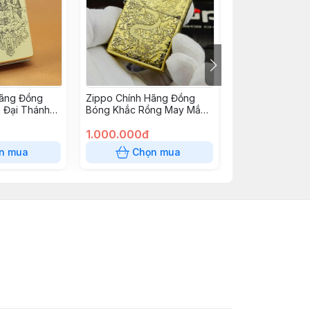
Hãng Đồng
Zippo Chính Hãng Đồng
Zippo Chính Hã
 Đại Thánh
Bóng Khắc Rồng May Mắn
Đồng Nguyên C
 Sen
Tài Lôc
Quanh Cô Gái 
1.000.000đ
Cổ Điển
1.050.000đ
n mua
Chọn mua
Chọn