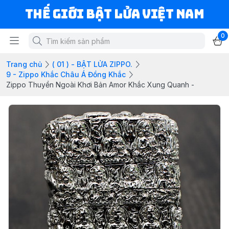
Thế Giới Bật Lửa Việt Nam
0
Trang chủ
( 01 ) - BẬT LỬA ZIPPO.
9 - Zippo Khắc Châu Á Đồng Khắc
Zippo Thuyền Ngoài Khơi Bản Amor Khắc Xung Quanh -