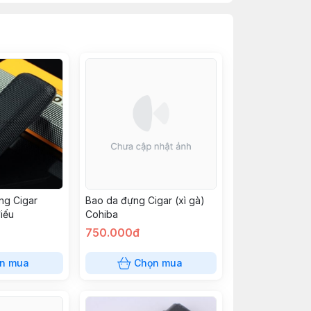
ng Cigar
Bao da đựng Cigar (xì gà)
điếu
Cohiba
750.000đ
n mua
Chọn mua