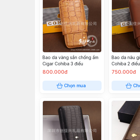
Bao da vàng sần chống ẩm
Bao da nâu g
Cigar Cohiba 3 điếu
Cohiba 2 điếu
800.000đ
750.000đ
Chọn mua
Ch