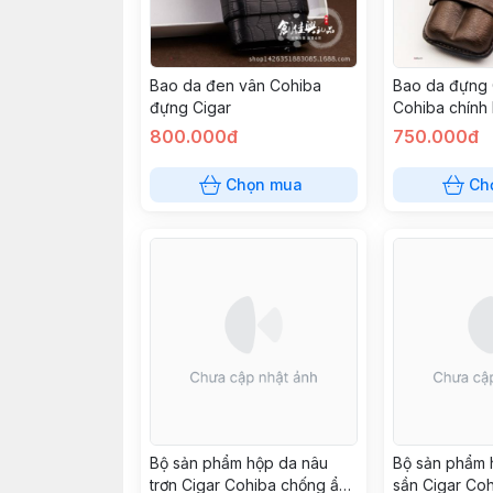
Bao da đen vân Cohiba
Bao da đựng C
đựng Cigar
Cohiba chính 
điếu
800.000đ
750.000đ
Chọn mua
Ch
Bộ sản phẩm hộp da nâu
Bộ sản phẩm 
trơn Cigar Cohiba chống ẩm
sần Cigar Co