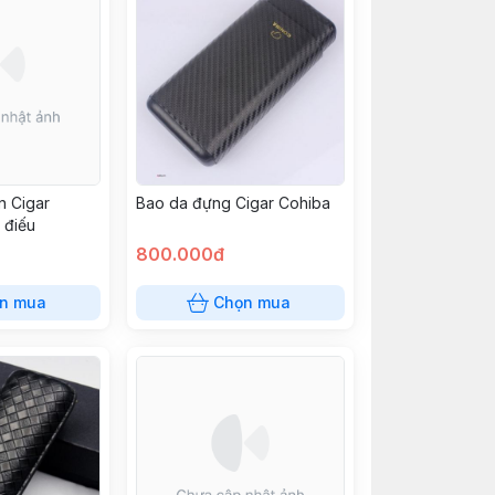
n Cigar
Bao da đựng Cigar Cohiba
 điếu
800.000đ
n mua
Chọn mua