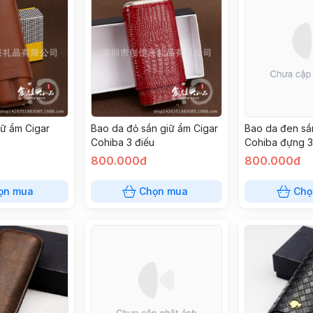
iữ ẩm Cigar
Bao da đỏ sần giữ ẩm Cigar
Bao da đen sầ
Cohiba 3 điếu
Cohiba đựng 3
800.000đ
800.000đ
ọn mua
Chọn mua
Chọ