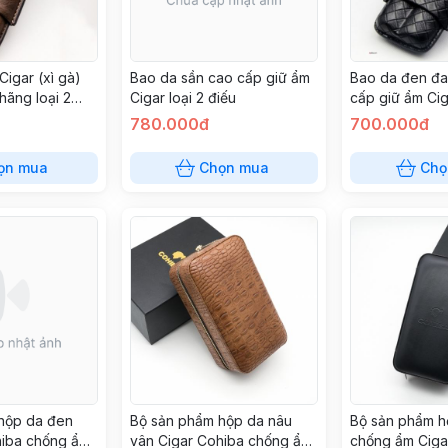
igar (xì gà)
Bao da sần cao cấp giữ ẩm
Bao da đen đ
hãng loại 2
Cigar loại 2 điếu
cấp giữ ẩm Cig
780.000đ
700.000đ
ọn mua
Chọn mua
Chọ
hộp da đen
Bộ sản phẩm hộp da nâu
Bộ sản phẩm 
hiba chống ẩm
vân Cigar Cohiba chống ẩm
chống ẩm Ciga