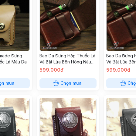
made Đựng
Bao Da Đựng Hộp Thuốc Lá
Bao Da Đựng 
ốc Lá Màu Da
Và Bật Lửa Bên Hông Nâu
Và Bật Lửa Bê
Đỏ
Đỏ
599.000đ
599.000đ
ọn mua
Chọn mua
Chọ