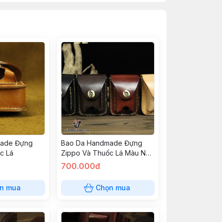
made Đựng
Bao Da Handmade Đựng
c Lá
Zippo Và Thuốc Lá Màu Nâu
Đỏ
700.000đ
n mua
Chọn mua