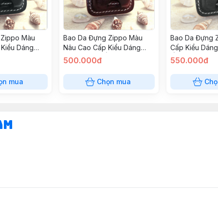
 Zippo Màu
Bao Da Đựng Zippo Màu
Bao Da Đựng 
 Kiểu Dáng
Nâu Cao Cấp Kiểu Dáng
Cấp Kiểu Dáng
p Hình Đại Bàn
Sang Trọng Ốp Hình Đại Bàn
Ốp Hình Ngôi 
500.000đ
550.000đ
ọn mua
Chọn mua
Chọ
am