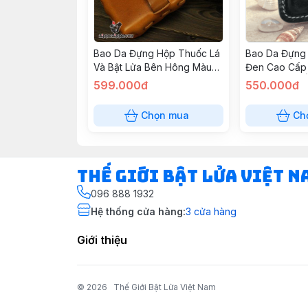
Bao Da Đựng Hộp Thuốc Lá
Bao Da Đựng
Và Bật Lửa Bên Hông Màu
Đen Cao Cấp
Da
Sang Trọng Ố
599.000đ
550.000đ
Chọn mua
Ch
Thế Giới Bật Lửa Việt N
096 888 1932
Hệ thống cửa hàng
:
3
cửa hàng
Giới thiệu
© 2026
Thế Giới Bật Lửa Việt Nam