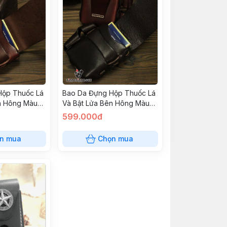
Hộp Thuốc Lá
Bao Da Đựng Hộp Thuốc Lá
n Hông Màu
Và Bật Lửa Bên Hông Màu
Đen
599.000đ
n mua
Chọn mua