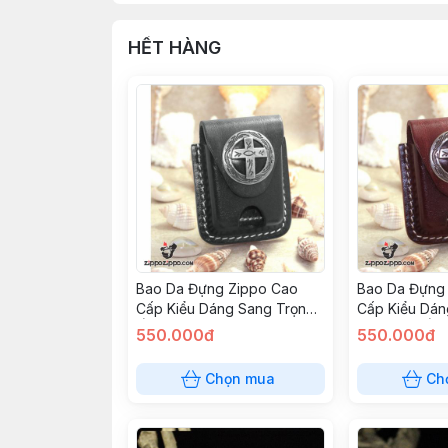
HẾT HÀNG
Bao Da Đựng Zippo Cao
Bao Da Đựng
Cấp Kiểu Dáng Sang Trọng
Cấp Kiểu Dá
Ốp Hình
Da Trọng Ốp 
550.000đ
550.000đ
Chọn mua
Ch