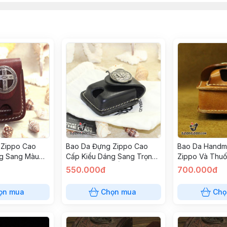
 Zippo Cao
Bao Da Đựng Zippo Cao
Bao Da Hand
ng Sang Màu
Cấp Kiểu Dáng Sang Trọng
Zippo Và Thuố
Hình
Màu Đen Nhạt Ốp Hình
550.000đ
700.000đ
ọn mua
Chọn mua
Chọ