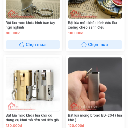
Bật lửa móc khóa hình bàn tay
Bật lửa móc khóa hình đầu lâu
ngộ nghĩnh
xương chéo sành điệu
90.000đ
110.000đ
Chọn mua
Chọn mua
Bật lửa móc khóa lửa khò có
Bật lửa mỏng broad BD-264 ( lửa
dụng cụ khui mà đèn soi tiền giả
khò )
130.000đ
120.000đ