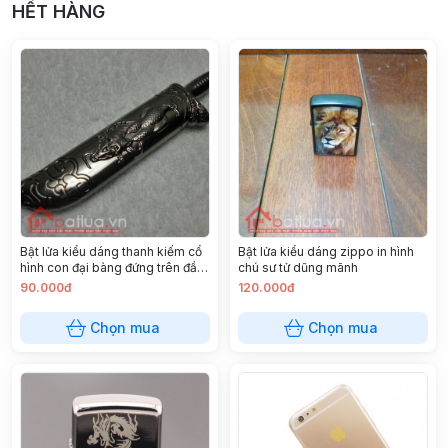
HẾT HÀNG
Bật lửa kiểu dáng thanh kiếm cổ
Bật lửa kiểu dáng zippo in hình
hình con đại bàng đứng trên đầu
chú sư tử dũng mãnh
trâu ( lửa khò)
90.000đ
120.000đ
Chọn mua
Chọn mua