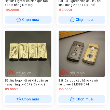
Bật lửa Lighter có hình quả táo
Bật lửa Lighter hình đầu lâu nổi
apple bằng kim loại
kiểu dáng zippo ( lửa khò)
180.000đ
150.000đ
Chọn mua
Chọn mua
Bật lửa logo nổi vũ khí quân sự
Bật lửa logo các hãng xe nổi
hạng nặng tx-507 ( lửa khò )
tiếng ver 2 MS88 074
89.000đ
100.000đ
Chọn mua
Chọn mua