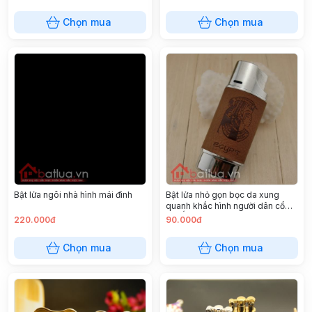
Chọn mua
Chọn mua
Bật lửa ngôi nhà hình mái đình
Bật lửa nhỏ gọn bọc da xung
quanh khắc hình người dân cổ
đại Ấn Độ
220.000đ
90.000đ
Chọn mua
Chọn mua