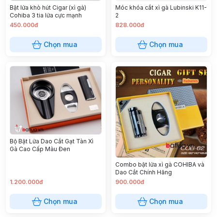
Bật lửa khò hút Cigar (xì gà)
Móc khóa cắt xì gà Lubinski K11-
Cohiba 3 tia lửa cực mạnh
2
450.000đ
828.000đ
Chọn mua
Chọn mua
Bộ Bật Lửa Dao Cắt Gạt Tàn Xì
Gà Cao Cấp Màu Đen
Combo bật lửa xì gà COHIBA và
Dao Cắt Chính Hãng
1.200.000đ
900.000đ
Chọn mua
Chọn mua