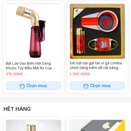
Sét bật lửa gạt tàn xì gà cohiba
Bật Lửa Gas Bơm Hơi Dáng
chính hãng kiêm đồ cắt bằng
Khuỷu Tay Mẫu Mới Ra Của
thép không rỉ cực bén
TORCH
210.000đ
1.300.000đ
Chọn mua
Chọn mua
HẾT HÀNG