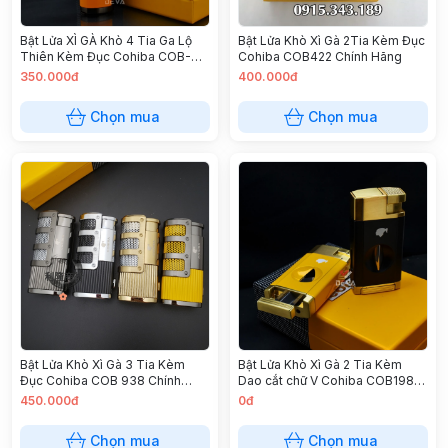
Bật Lửa XÌ GÀ Khò 4 Tia Ga Lộ
Bật Lửa Khò Xì Gà 2Tia Kèm Đục
Thiên Kèm Đục Cohiba COB-
Cohiba COB422 Chính Hãng
202 Chính Hãng
350.000đ
400.000đ
Chọn mua
Chọn mua
Bật Lửa Khò Xì Gà 3 Tia Kèm
Bật Lửa Khò Xì Gà 2 Tia Kèm
Đục Cohiba COB 938 Chính
Dao cắt chữ V Cohiba COB198
Hãng
Chính Hãng
450.000đ
0đ
Chọn mua
Chọn mua