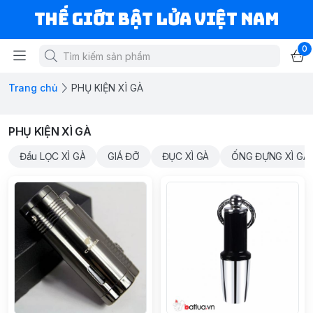
Thế Giới Bật Lửa Việt Nam
0
Trang chủ
PHỤ KIỆN XÌ GÀ
PHỤ KIỆN XÌ GÀ
Đầu LỌC XÌ GÀ
GIÁ ĐỠ
ĐỤC XÌ GÀ
ỐNG ĐỰNG XÌ GÀ