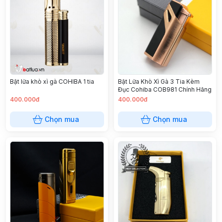
Bật lửa khò xì gà COHIBA 1 tia
Bật Lửa Khò Xì Gà 3 Tia Kèm
Đục Cohiba COB981 Chính Hãng
400.000đ
400.000đ
Chọn mua
Chọn mua