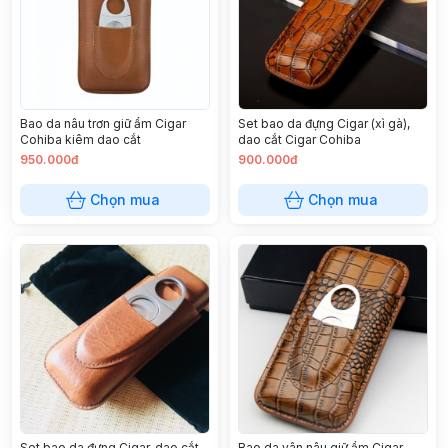
Bao da nâu trơn giữ ẩm Cigar
Set bao da đựng Cigar (xì gà),
Cohiba kiêm dao cắt
dao cắt Cigar Cohiba
950.000đ
900.000đ
Chọn mua
Chọn mua
Set bao da đựng Cigar, dao cắt
Bao da vân nâu giữ ẩm Cigar