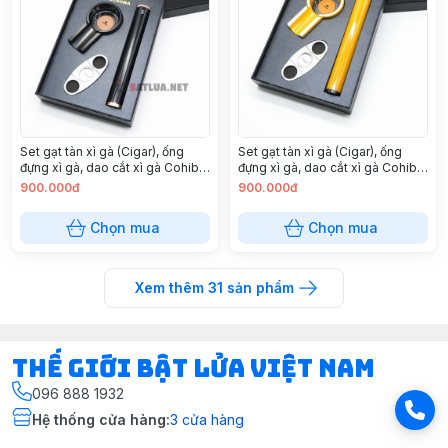
Set gạt tàn xì gà (Cigar), ống
Set gạt tàn xì gà (Cigar), ống
đựng xì gà, dao cắt xì gà Cohiba
đựng xì gà, dao cắt xì gà Cohiba
Màu Đen
Màu vàng
900.000đ
900.000đ
Chọn mua
Chọn mua
Xem thêm
31
sản phẩm
Thế Giới Bật Lửa Việt Nam
096 888 1932
Hệ thống cửa hàng
:
3
cửa hàng