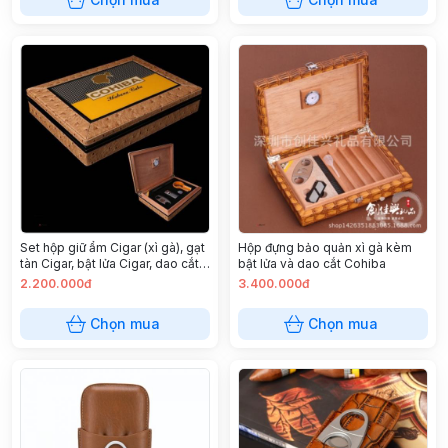
Set hộp giữ ẩm Cigar (xì gà), gạt
Hộp đựng bảo quản xì gà kèm
tàn Cigar, bật lửa Cigar, dao cắt
bật lửa và dao cắt Cohiba
Cigar
2.200.000đ
3.400.000đ
Chọn mua
Chọn mua